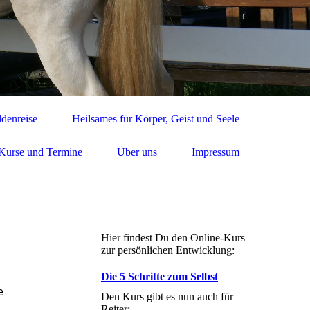
denreise
Heilsames für Körper, Geist und Seele
Kurse und Termine
Über uns
Impressum
Hier findest Du den Online-Kurs
zur persönlichen Entwicklung:
Die 5 Schritte zum Selbst
e
Den Kurs gibt es nun auch für
Reiter: