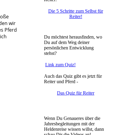
Die 5 Schritte zum Selbst für
roße
Reiter!
den wir
es Pferd
ich
Du möchtest herausfinden, wo
Du auf dem Weg deiner
persönlichen Entwicklung
stehst?
Link zum Quiz!
Auch das Quiz gibt es jetzt für
Reiter und Pferd -
D
as Quiz für Reiter
Wenn Du Genaueres über die
Jahresbegleitungen mit der
Heldenreise wissen willst, dann
schau Dir die Videos an!